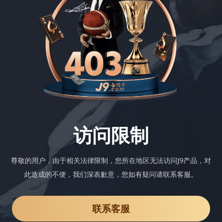
访问限制
尊敬的用户，由于相关法律限制，您所在地区无法访问J9产品，对
此造成的不便，我们深表歉意，您如有疑问请联系客服。
联系客服