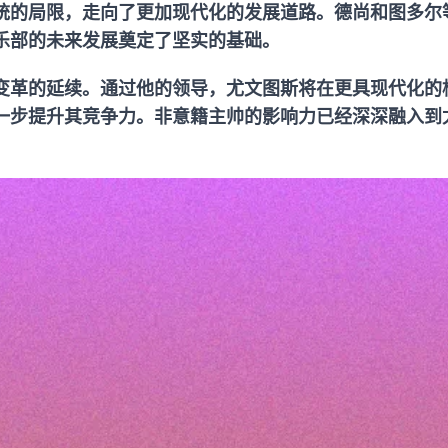
统的局限，走向了更加现代化的发展道路。德尚和图多尔
乐部的未来发展奠定了坚实的基础。
变革的延续。通过他的领导，尤文图斯将在更具现代化的
一步提升其竞争力。非意籍主帅的影响力已经深深融入到