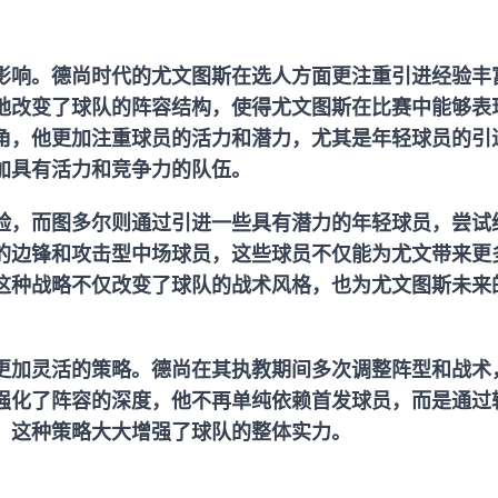
影响。德尚时代的尤文图斯在选人方面更注重引进经验丰
地改变了球队的阵容结构，使得尤文图斯在比赛中能够表
角，他更加注重球员的活力和潜力，尤其是年轻球员的引
加具有活力和竞争力的队伍。
验，而图多尔则通过引进一些具有潜力的年轻球员，尝试
的边锋和攻击型中场球员，这些球员不仅能为尤文带来更
这种战略不仅改变了球队的战术风格，也为尤文图斯未来
更加灵活的策略。德尚在其执教期间多次调整阵型和战术
强化了阵容的深度，他不再单纯依赖首发球员，而是通过
，这种策略大大增强了球队的整体实力。