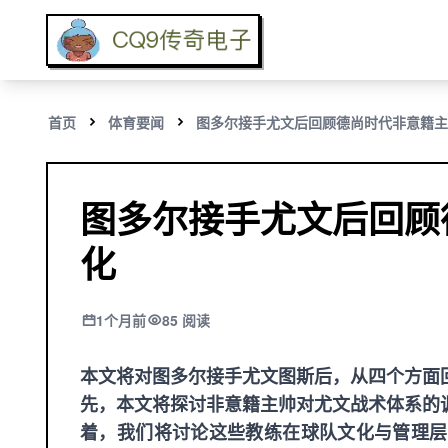
首页
体育要闻
图多尔接手尤文后回顾德尚时代非意籍主
图多尔接手尤文后回顾
化
1个月前
85 阅读
本文将对图多尔接手尤文图斯后，从四个方面
先，本文将探讨非意籍主帅对尤文战术体系的
着，我们将讨论这些教练在球队文化与管理层