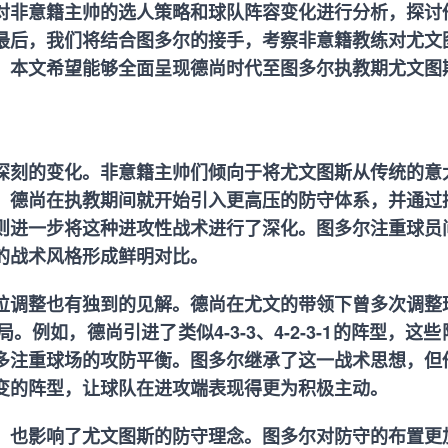
对非意籍主帅的选人策略和球队阵容变化进行分析，探讨
最后，我们将结合图多尔的接手，考察非意籍教练对尤文
，本文希望能够全面呈现德尚时代至图多尔执教期尤文图
深刻的变化。非意籍主帅们倾向于将尤文图斯从传统的意
。德尚在执教期间就开始引入更高压的防守体系，并通过
则进一步将这种进攻性战术进行了深化。图多尔注重球员
的战术风格形成鲜明对比。
位调整也有独到的见解。德尚在尤文的带领下曾多次调整
如，德尚引进了类似4-3-3、4-2-3-1的阵型，这些
多注重球场的攻防平衡。图多尔继承了这一战术思想，但
变的阵型，让球队在进攻端表现得更为积极主动。
，也影响了尤文图斯的防守理念。图多尔对防守的布置更