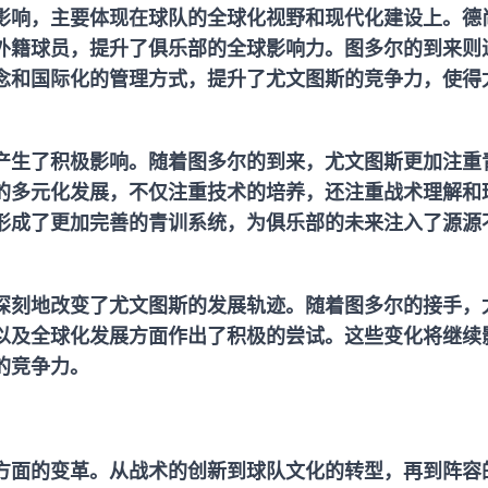
影响，主要体现在球队的全球化视野和现代化建设上。德
外籍球员，提升了俱乐部的全球影响力。图多尔的到来则
念和国际化的管理方式，提升了尤文图斯的竞争力，使得
产生了积极影响。随着图多尔的到来，尤文图斯更加注重
的多元化发展，不仅注重技术的培养，还注重战术理解和
形成了更加完善的青训系统，为俱乐部的未来注入了源源
深刻地改变了尤文图斯的发展轨迹。随着图多尔的接手，
以及全球化发展方面作出了积极的尝试。这些变化将继续
的竞争力。
方面的变革。从战术的创新到球队文化的转型，再到阵容