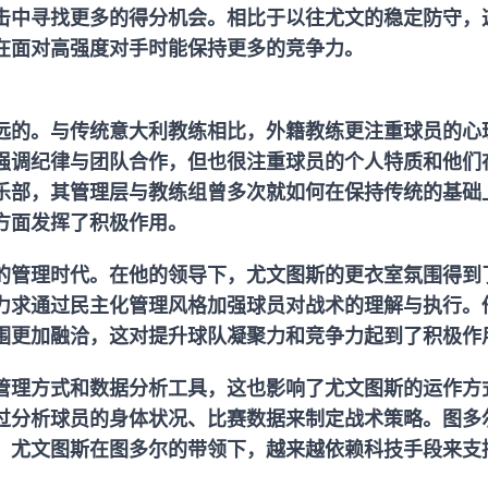
击中寻找更多的得分机会。相比于以往尤文的稳定防守，
在面对高强度对手时能保持更多的竞争力。
远的。与传统意大利教练相比，外籍教练更注重球员的心
强调纪律与团队合作，但也很注重球员的个人特质和他们
乐部，其管理层与教练组曾多次就如何在保持传统的基础
方面发挥了积极作用。
的管理时代。在他的领导下，尤文图斯的更衣室氛围得到
力求通过民主化管理风格加强球员对战术的理解与执行。
围更加融洽，这对提升球队凝聚力和竞争力起到了积极作
管理方式和数据分析工具，这也影响了尤文图斯的运作方
过分析球员的身体状况、比赛数据来制定战术策略。图多
，尤文图斯在图多尔的带领下，越来越依赖科技手段来支