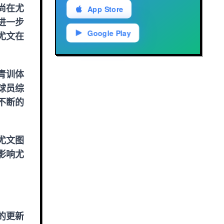
尚在尤
App Store
进一步
Google Play
尤文在
青训体
球员综
不断的
尤文图
影响尤
的更新