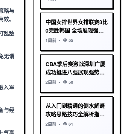
策略与
高效。
中国女排世界女排联赛3比
0完胜韩国 全场展现强大
打乱敌
实力
1周前
•
55
免无谓
CBA季后赛激战深圳广厦
。
成功挺进八强展现强势实
力
2周前
•
50
融入军
从入门到精通的倒水解谜
备与经
攻略思路技巧全解析指南
实战关卡通关方法
2周前
•
61
士气高