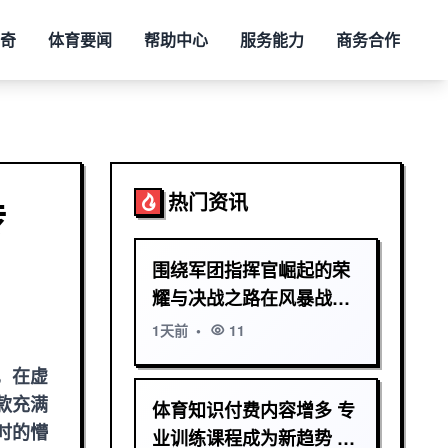
传奇
体育要闻
帮助中心
服务能力
商务合作
热门资讯
传
围绕军团指挥官崛起的荣
耀与决战之路在风暴战场
书写不败传奇史诗篇章
1天前
•
11
，在虚
款充满
体育知识付费内容增多 专
时的懵
业训练课程成为新趋势 引