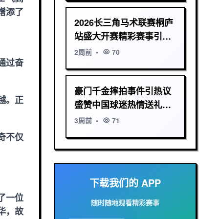
增添了
2026长三角马术联赛桐庐
站盛大开赛精彩赛事引关
注
2周前
•
70
通过奋
豪门千金摔拍事件引热议
越。正
盛赞中国球迷热情送礼扬
言打包带走
3周前
•
71
奇不仅
下载我们的 APP
了一位
随时随地观看精彩赛事
华，故