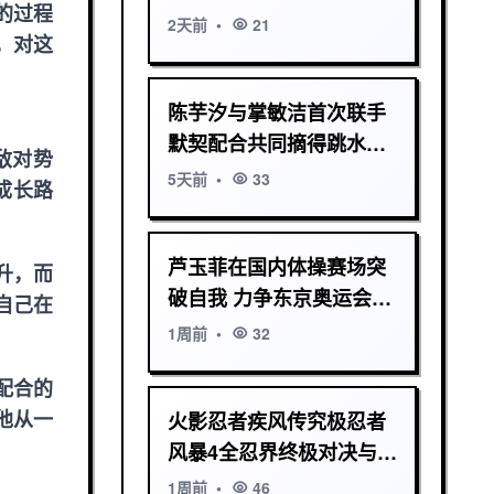
的过程
领健身潮流
2天前
•
21
，对这
陈芋汐与掌敏洁首次联手
默契配合共同摘得跳水金
敌对势
牌
5天前
•
33
成长路
芦玉菲在国内体操赛场突
升，而
破自我 力争东京奥运会舞
自己在
台展现风采
1周前
•
32
配合的
他从一
火影忍者疾风传究极忍者
风暴4全忍界终极对决与羁
绊传说
1周前
•
46